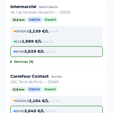
Intermarché
Saint-Savin
46 rue Jacques Vergeron — 33920
10.8 km
24h/24
Ouvert
2,139 €/L
GAZOLE
il y a 9 j
1,989 €/L
E10
il y a 12 j
2,029 €/L
SP95
il y a 12 j
Services (9)
Carrefour Contact
Arcins
ZAC Terre de Pont — 33460
12.8 km
24h/24
Ouvert
2,164 €/L
GAZOLE
il y a 12 j
2,040 €/L
SP95
il y a 16 j