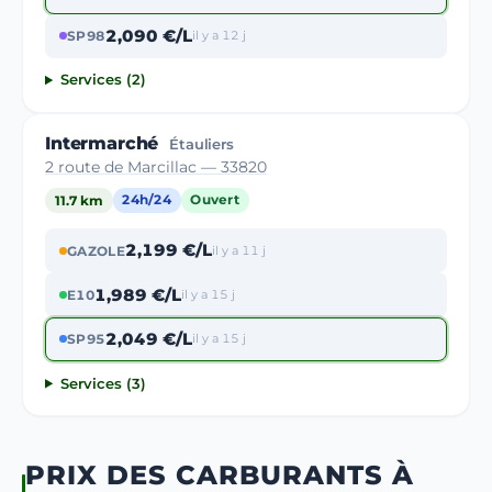
2,090 €/L
SP98
il y a 12 j
Services (2)
Intermarché
Étauliers
2 route de Marcillac — 33820
11.7 km
24h/24
Ouvert
2,199 €/L
GAZOLE
il y a 11 j
1,989 €/L
E10
il y a 15 j
2,049 €/L
SP95
il y a 15 j
Services (3)
PRIX DES CARBURANTS À