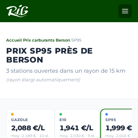
Accueil
/
Prix carburants
/
Berson
/
SP95
PRIX SP95 PRÈS DE
BERSON
3 stations ouvertes dans un rayon de 15 km
(rayon élargi automatiquement)
GAZOLE
E10
SP95
2,088 €/L
1,941 €/L
1,999 €/
moy. 2,189 € · 10 st.
moy. 2,030 € · 9 st.
moy. 2,045 € · 5 s