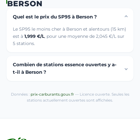
BERSON
Quel est le prix du SP95 à Berson ?
Le SP95 le moins cher à Berson et alentours (15 km)
est à
1,999 €/L
, pour une moyenne de 2,045 €/L sur
5 stations.
Combien de stations essence ouvertes y a-
t-il à Berson ?
Données :
prix-carburants.gouv.fr
— Licence ouverte. Seules les
stations actuellement ouvertes sont affichées.