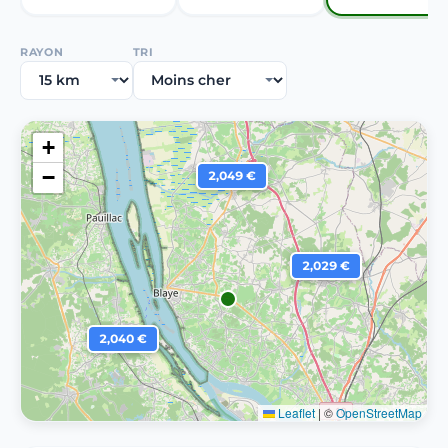
RAYON
TRI
+
−
2,049 €
2,029 €
2,040 €
Leaflet
|
©
OpenStreetMap