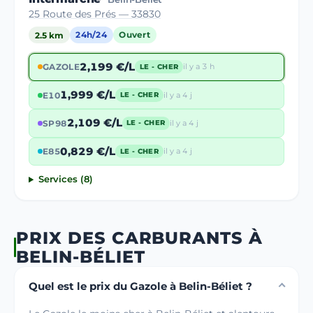
25 Route des Prés — 33830
2.5 km
24h/24
Ouvert
2,199 €/L
GAZOLE
il y a 3 h
LE - CHER
1,999 €/L
E10
il y a 4 j
LE - CHER
2,109 €/L
SP98
il y a 4 j
LE - CHER
0,829 €/L
E85
il y a 4 j
LE - CHER
Services (8)
PRIX DES CARBURANTS À
BELIN-BÉLIET
Quel est le prix du Gazole à Belin-Béliet ?