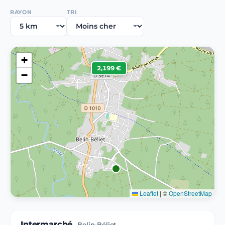
RAYON
TRI
+
2,199 €
−
Leaflet
|
©
OpenStreetMap
Intermarché
Belin-Béliet