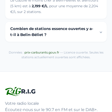
Le Gazole le moins cher à Belin-Béliet et alentours
(5 km) est à
2,199 €/L
, pour une moyenne de 2,204
€/L sur 2 stations.
Combien de stations essence ouvertes y a-
t-il à Belin-Béliet ?
Données :
prix-carburants.gouv.fr
— Licence ouverte. Seules les
stations actuellement ouvertes sont affichées.
R.I.G
Votre radio locale
Écoutez-nous sur le 90.7 en FM et sur le DAB+.