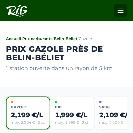
Accueil
/
Prix carburants
/
Belin-Béliet
/
Gazole
PRIX GAZOLE PRÈS DE
BELIN-BÉLIET
1 station ouverte dans un rayon de 5 km
GAZOLE
E10
SP98
2,199 €/L
1,999 €/L
2,109 €/L
moy. 2,204 € · 2 st.
moy. 1,999 € · 2 st.
moy. 2,109 € · 1 st