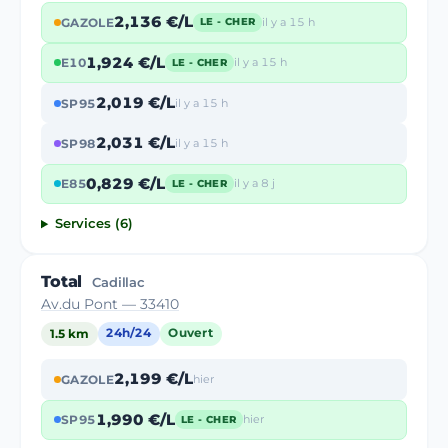
2,136 €/L
GAZOLE
il y a 15 h
LE - CHER
1,924 €/L
E10
il y a 15 h
LE - CHER
2,019 €/L
SP95
il y a 15 h
2,031 €/L
SP98
il y a 15 h
0,829 €/L
E85
il y a 8 j
LE - CHER
Services (6)
Total
Cadillac
Av.du Pont — 33410
1.5 km
24h/24
Ouvert
2,199 €/L
GAZOLE
hier
1,990 €/L
SP95
hier
LE - CHER