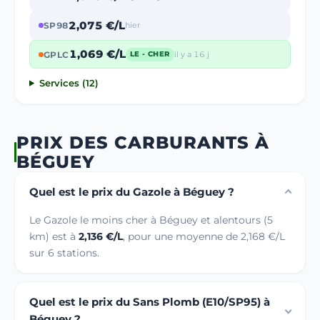
2,075 €/L
SP98
hier
1,069 €/L
GPLC
il y a 16 j
LE - CHER
Services (12)
PRIX DES CARBURANTS À
BÉGUEY
Quel est le prix du Gazole à Béguey ?
Le Gazole le moins cher à Béguey et alentours (5
km) est à
2,136 €/L
, pour une moyenne de 2,168 €/L
sur 6 stations.
Quel est le prix du Sans Plomb (E10/SP95) à
Béguey ?