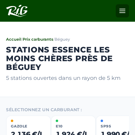
Accueil
/
Prix carburants
/
Béguey
STATIONS ESSENCE LES
MOINS CHÈRES PRÈS DE
BÉGUEY
5 stations ouvertes dans un rayon de 5 km
SÉLECTIONNEZ UN CARBURANT :
GAZOLE
E10
SP95
2,136 €/L
1,924 €/L
1,990 €/L