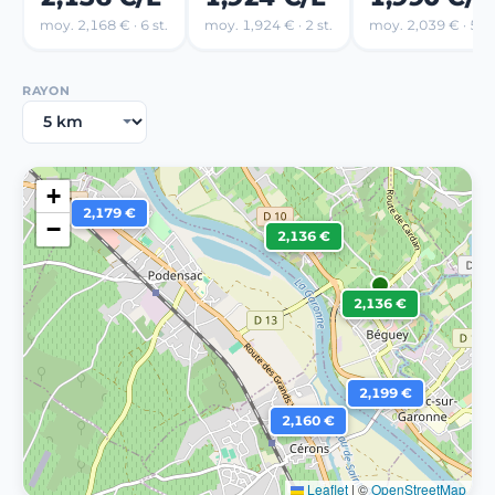
moy. 2,168 € · 6 st.
moy. 1,924 € · 2 st.
moy. 2,039 € · 5 st
RAYON
+
2,179 €
−
2,136 €
2,136 €
2,199 €
2,160 €
Leaflet
|
©
OpenStreetMap