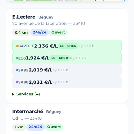
E.Leclerc
Béguey
70 avenue de la Libération — 33410
0.4 km
24h/24
Ouvert
2,136 €/L
GAZOLE
il y a 16 h
LE - CHER
1,924 €/L
E10
il y a 16 h
LE - CHER
2,019 €/L
SP95
il y a 16 h
2,031 €/L
SP98
il y a 16 h
Services (4)
Intermarché
Béguey
Cd 10 — 33410
1 km
24h/24
Ouvert