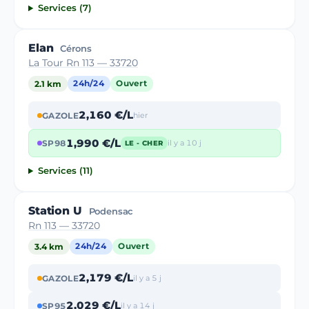
Services (7)
Elan
Cérons
La Tour Rn 113 — 33720
2.1 km
24h/24
Ouvert
2,160 €/L
GAZOLE
hier
1,990 €/L
SP98
il y a 10 j
LE - CHER
Services (11)
Station U
Podensac
Rn 113 — 33720
3.4 km
24h/24
Ouvert
2,179 €/L
GAZOLE
il y a 5 j
2,029 €/L
SP95
il y a 14 j