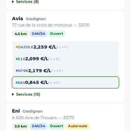
Services (8)
Avia
Gradignan
77 rue de la croix de monjous — 33170
4.5 km
24h/24
Ouvert
2,259 €/L
GAZOLE
il y a 6 j
2,099 €/L
E10
il y a 8 j
2,179 €/L
SP98
il y a 8 j
0,845 €/L
E85
il y a 6 j
Services (13)
Eni
Gradignan
A 630 Aire de Thouars — 33170
3.9 km
24h/24
Ouvert
Autoroute