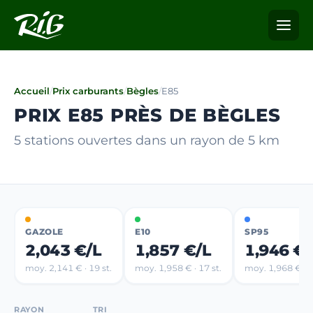
Accueil
/
Prix carburants
/
Bègles
/
E85
PRIX E85 PRÈS DE BÈGLES
5 stations ouvertes dans un rayon de 5 km
GAZOLE
E10
SP95
2,043 €/L
1,857 €/L
1,946 €/
moy. 2,141 € · 19 st.
moy. 1,958 € · 17 st.
moy. 1,968 € · 4
RAYON
TRI