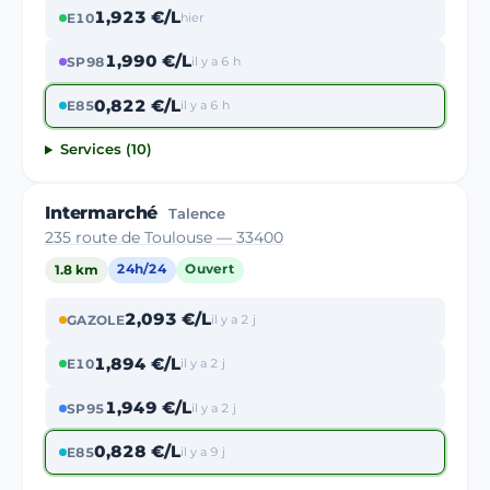
1,923 €/L
E10
hier
1,990 €/L
SP98
il y a 6 h
0,822 €/L
E85
il y a 6 h
Services (10)
Intermarché
Talence
235 route de Toulouse — 33400
1.8 km
24h/24
Ouvert
2,093 €/L
GAZOLE
il y a 2 j
1,894 €/L
E10
il y a 2 j
1,949 €/L
SP95
il y a 2 j
0,828 €/L
E85
il y a 9 j