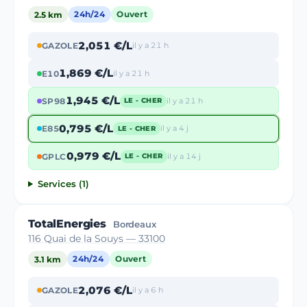
2.5 km
24h/24
Ouvert
2,051 €/L
GAZOLE
il y a 21 h
1,869 €/L
E10
il y a 21 h
1,945 €/L
SP98
il y a 21 h
LE - CHER
0,795 €/L
E85
il y a 4 j
LE - CHER
0,979 €/L
GPLC
il y a 14 j
LE - CHER
Services (1)
TotalEnergies
Bordeaux
116 Quai de la Souys — 33100
3.1 km
24h/24
Ouvert
2,076 €/L
GAZOLE
il y a 6 h