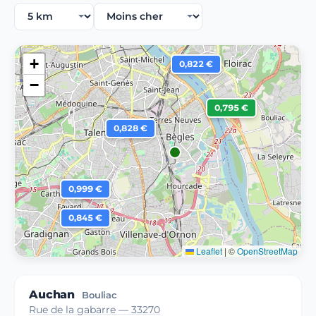
+
0,822 €
−
0,795 €
0,828 €
0,999 €
0,845 €
Leaflet
|
©
OpenStreetMap
Auchan
Bouliac
Rue de la gabarre — 33270