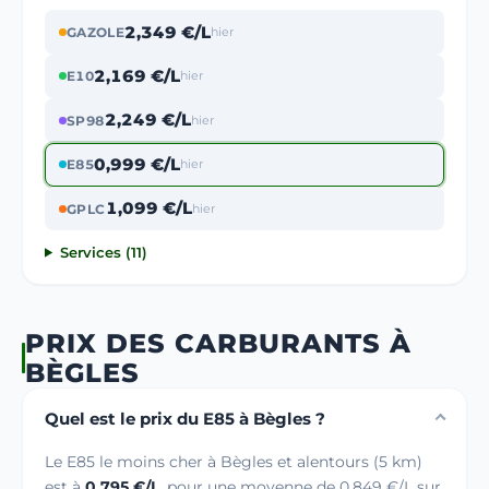
2,349 €/L
GAZOLE
hier
2,169 €/L
E10
hier
2,249 €/L
SP98
hier
0,999 €/L
E85
hier
1,099 €/L
GPLC
hier
Services (11)
PRIX DES CARBURANTS À
BÈGLES
Quel est le prix du E85 à Bègles ?
Le E85 le moins cher à Bègles et alentours (5 km)
est à
0,795 €/L
, pour une moyenne de 0,849 €/L sur