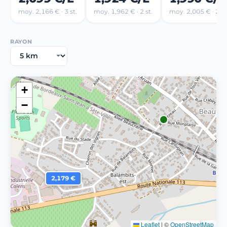
moy. 2,166 € · 3 st.
moy. 1,962 € · 2 st.
moy. 2,005 € · 2 st
RAYON
+
−
2,179 €
Leaflet
|
©
OpenStreetMap