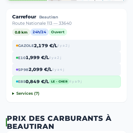
Carrefour
Beautiran
Route Nationale 113 — 33640
0.8 km
24h/24
Ouvert
2,179 €/L
GAZOLE
il y a 2 j
1,999 €/L
E10
il y a 2 j
2,099 €/L
SP98
il y a 4 j
0,849 €/L
E85
il y a 9 j
LE - CHER
Services (7)
PRIX DES CARBURANTS À
BEAUTIRAN