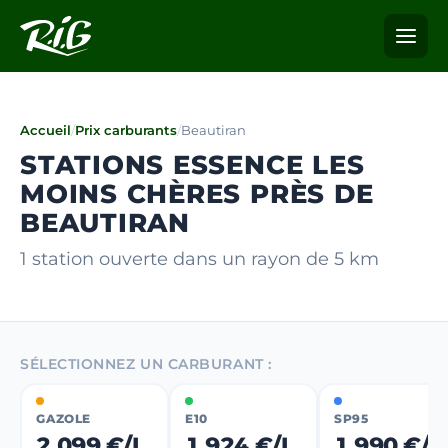
Accueil
/
Prix carburants
/
Beautiran
STATIONS ESSENCE LES
MOINS CHÈRES PRÈS DE
BEAUTIRAN
1 station ouverte dans un rayon de 5 km
SÉLECTIONNEZ UN CARBURANT :
GAZOLE
E10
SP95
2,099 €/L
1,924 €/L
1,990 €/L