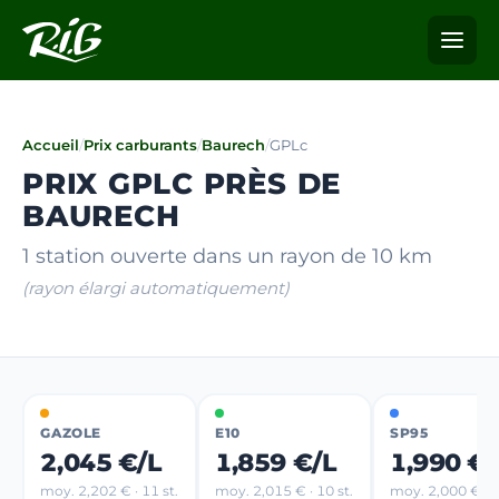
Accueil
/
Prix carburants
/
Baurech
/
GPLc
PRIX GPLC PRÈS DE
BAURECH
1 station ouverte dans un rayon de 10 km
(rayon élargi automatiquement)
GAZOLE
E10
SP95
2,045 €/L
1,859 €/L
1,990 €/
moy. 2,202 € · 11 st.
moy. 2,015 € · 10 st.
moy. 2,000 € · 3