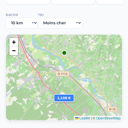
RAYON
TRI
+
−
1,108 €
Leaflet
|
©
OpenStreetMap