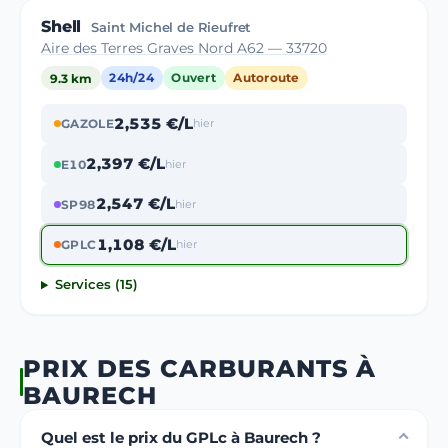
Shell
Saint Michel de Rieufret
Aire des Terres Graves Nord A62 — 33720
9.3 km
24h/24
Ouvert
Autoroute
2,535 €/L
GAZOLE
hier
2,397 €/L
E10
hier
2,547 €/L
SP98
hier
1,108 €/L
GPLC
hier
Services (15)
PRIX DES CARBURANTS À
BAURECH
Quel est le prix du GPLc à Baurech ?