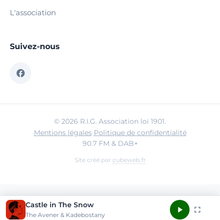
L'association
Suivez-nous
© 2026 R.I.G. Association loi 1901.
Mentions légales
·
Politique de confidentialité
90.7 FM & DAB+
Site créé par
cubeweb.fr
Castle in The Snow
The Avener & Kadebostany