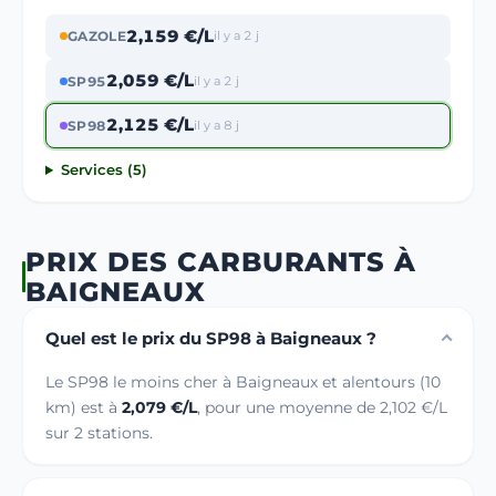
2,159 €/L
GAZOLE
il y a 2 j
2,059 €/L
SP95
il y a 2 j
2,125 €/L
SP98
il y a 8 j
Services (5)
PRIX DES CARBURANTS À
BAIGNEAUX
Quel est le prix du SP98 à Baigneaux ?
Le SP98 le moins cher à Baigneaux et alentours (10
km) est à
2,079 €/L
, pour une moyenne de 2,102 €/L
sur 2 stations.