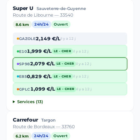
Super U
Sauveterre-de-Guyenne
Route de Libourne — 33540
8.6 km
24h/24
Ouvert
2,149 €/L
GAZOLE
il y a 12 j
1,999 €/L
E10
il y a 12 j
LE - CHER
2,079 €/L
SP98
il y a 12 j
LE - CHER
0,829 €/L
E85
il y a 12 j
LE - CHER
1,099 €/L
GPLC
il y a 12 j
LE - CHER
Services (13)
Carrefour
Targon
Route de Bordeaux — 33760
6.2 km
24h/24
Ouvert