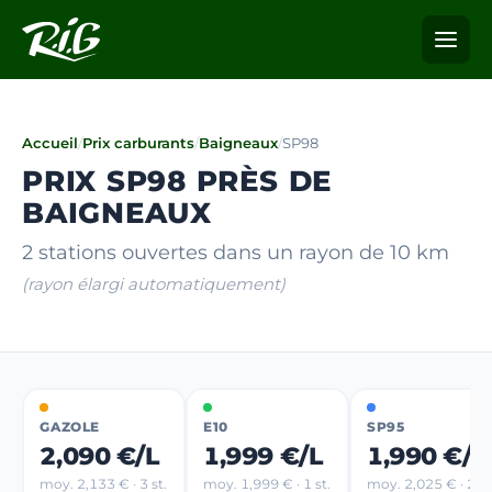
Accueil
/
Prix carburants
/
Baigneaux
/
SP98
PRIX SP98 PRÈS DE
BAIGNEAUX
2 stations ouvertes dans un rayon de 10 km
(rayon élargi automatiquement)
GAZOLE
E10
SP95
2,090 €/L
1,999 €/L
1,990 €/L
moy. 2,133 € · 3 st.
moy. 1,999 € · 1 st.
moy. 2,025 € · 2 st