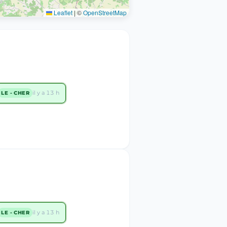
Leaflet
|
©
OpenStreetMap
il y a 13 h
LE - CHER
il y a 13 h
LE - CHER