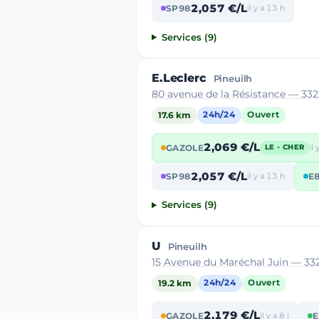
2,057 €/L
SP98
il y a 13 h
Services (9)
E.Leclerc
Pineuilh
80 avenue de la Résistance — 33
17.6 km
24h/24
Ouvert
2,069 €/L
GAZOLE
il
LE - CHER
2,057 €/L
SP98
il y a 13 h
E
Services (9)
U
Pineuilh
15 Avenue du Maréchal Juin — 33
19.2 km
24h/24
Ouvert
2,179 €/L
GAZOLE
il y a 8 j
E