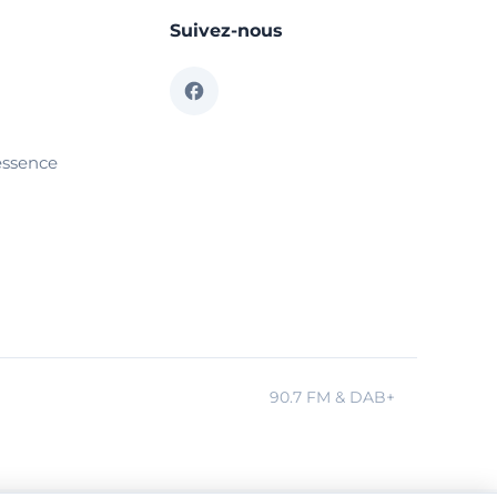
Suivez-nous
essence
90.7 FM & DAB+