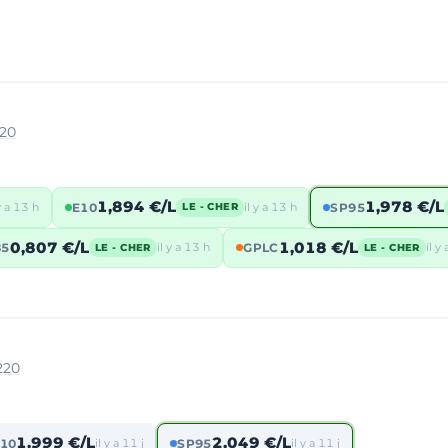
220
1,894 €/L
1,978 €/L
 y a 13 h
E10
il y a 13 h
SP95
LE - CHER
0,807 €/L
1,018 €/L
85
il y a 13 h
GPLC
il y
LE - CHER
LE - CHER
220
1,999 €/L
2,049 €/L
10
il y a 11 j
SP95
il y a 11 j