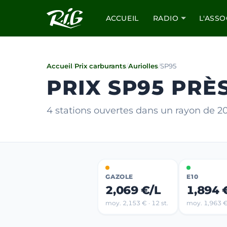
ACCUEIL
RADIO
L'ASSO
Accueil
/
Prix carburants
/
Auriolles
/
SP95
PRIX SP95 PRÈ
4 stations ouvertes dans un rayon de 
GAZOLE
E10
2,069 €/L
1,894 
moy. 2,153 € · 12 st.
moy. 1,963 € 