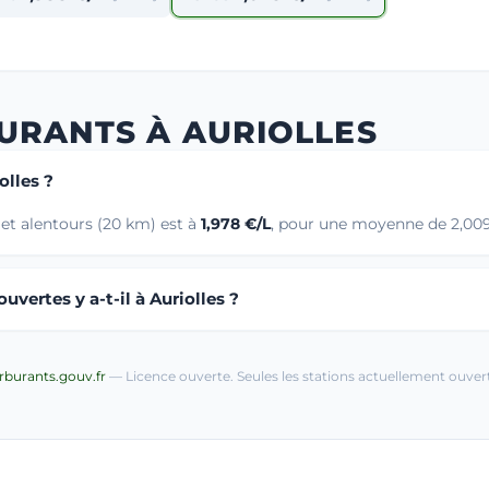
URANTS À AURIOLLES
olles ?
 et alentours (20 km) est à
1,978 €/L
, pour une moyenne de 2,009 
vertes y a-t-il à Auriolles ?
arburants.gouv.fr
— Licence ouverte. Seules les stations actuellement ouvert