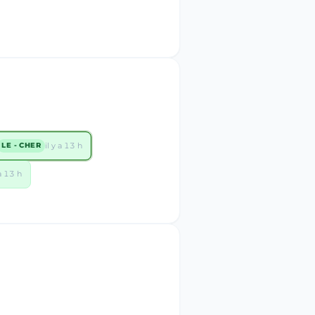
il y a 13 h
LE - CHER
 a 13 h