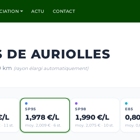
CIATION
ACTU
CONTACT
S DE AURIOLLES
20 km
(rayon élargi automatiquement)
SP95
SP98
E85
€/L
1,978 €/L
1,990 €/L
0,8
· 11 st.
moy. 2,009 € · 6 st.
moy. 2,075 € · 10 st.
moy. 0,8