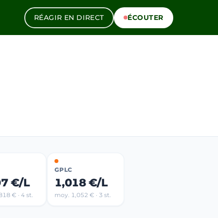
RÉAGIR EN DIRECT
ÉCOUTER
GPLC
07 €/L
1,018 €/L
18 € · 4 st.
moy. 1,052 € · 3 st.