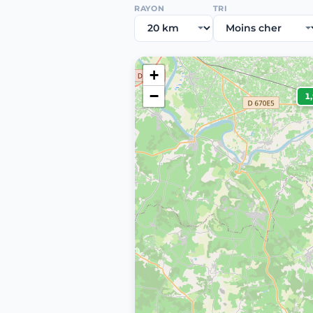
RAYON
TRI
+
−
1