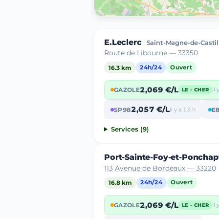
E.Leclerc
Saint-Magne-de-Castil
Route de Libourne — 33350
16.3 km
24h/24
Ouvert
2,069 €/L
GAZOLE
il
LE - CHER
2,057 €/L
SP98
il y a 13 h
E
Services (9)
Port-Sainte-Foy-et-Ponchap
113 Avenue de Bordeaux — 33220
16.8 km
24h/24
Ouvert
2,069 €/L
GAZOLE
il
LE - CHER