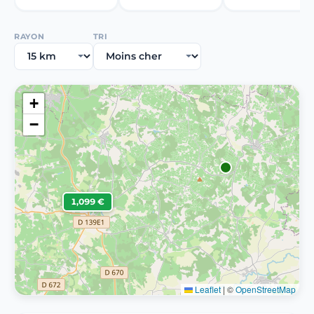
RAYON
TRI
+
−
1,099 €
Leaflet
|
©
OpenStreetMap