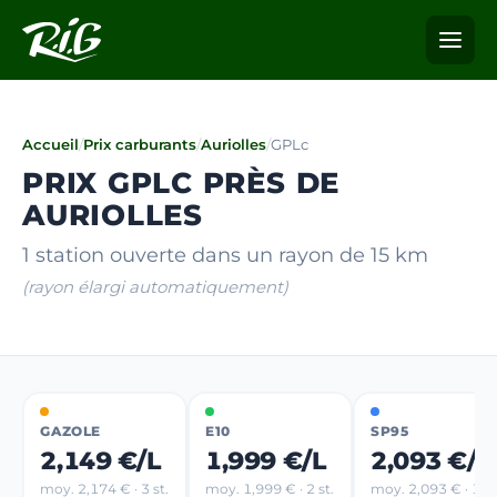
Accueil
/
Prix carburants
/
Auriolles
/
GPLc
PRIX GPLC PRÈS DE
AURIOLLES
1 station ouverte dans un rayon de 15 km
(rayon élargi automatiquement)
GAZOLE
E10
SP95
2,149 €/L
1,999 €/L
2,093 €/L
moy. 2,174 € · 3 st.
moy. 1,999 € · 2 st.
moy. 2,093 € · 1 st