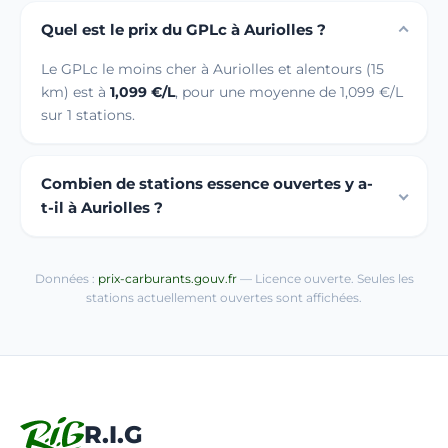
Quel est le prix du GPLc à Auriolles ?
Le GPLc le moins cher à Auriolles et alentours (15
km) est à
1,099 €/L
, pour une moyenne de 1,099 €/L
sur 1 stations.
Combien de stations essence ouvertes y a-
t-il à Auriolles ?
Données :
prix-carburants.gouv.fr
— Licence ouverte. Seules les
stations actuellement ouvertes sont affichées.
R.I.G