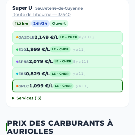
Super U
Sauveterre-de-Guyenne
Route de Libourne — 33540
11.2 km
24h/24
Ouvert
2,149 €/L
GAZOLE
il y a 11 j
LE - CHER
1,999 €/L
E10
il y a 11 j
LE - CHER
2,079 €/L
SP98
il y a 11 j
LE - CHER
0,829 €/L
E85
il y a 11 j
LE - CHER
1,099 €/L
GPLC
il y a 11 j
LE - CHER
Services (13)
PRIX DES CARBURANTS À
AURIOLLES