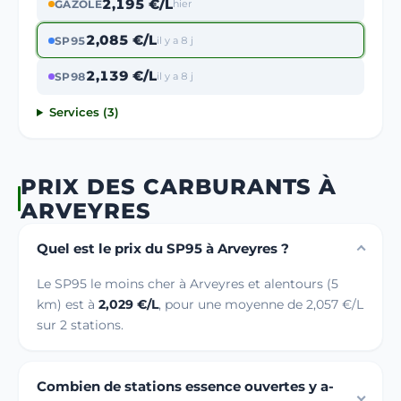
2,195 €/L
GAZOLE
hier
2,085 €/L
SP95
il y a 8 j
2,139 €/L
SP98
il y a 8 j
Services (3)
PRIX DES CARBURANTS À
ARVEYRES
Quel est le prix du SP95 à Arveyres ?
Le SP95 le moins cher à Arveyres et alentours (5
km) est à
2,029 €/L
, pour une moyenne de 2,057 €/L
sur 2 stations.
Combien de stations essence ouvertes y a-