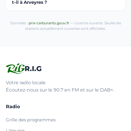
t-il à Arveyres ?
Données :
prix-carburants.gouv.fr
— Licence ouverte. Seules les
stations actuellement ouvertes sont affichées.
R.I.G
Votre radio locale
Écoutez-nous sur le 90.7 en FM et sur le DAB+.
Radio
Grille des programmes
L'équipe