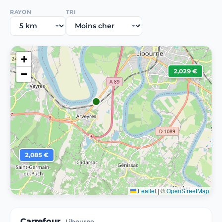
RAYON
TRI
+
2,029 €
−
2,085 €
Leaflet
|
©
OpenStreetMap
Carrefour
Libourne