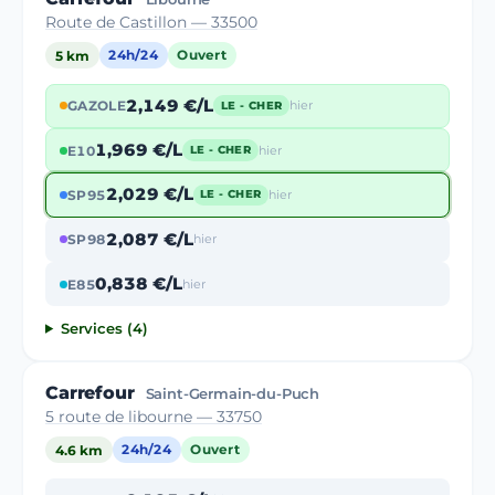
Route de Castillon — 33500
5 km
24h/24
Ouvert
2,149 €/L
GAZOLE
hier
LE - CHER
1,969 €/L
E10
hier
LE - CHER
2,029 €/L
SP95
hier
LE - CHER
2,087 €/L
SP98
hier
0,838 €/L
E85
hier
Services (4)
Carrefour
Saint-Germain-du-Puch
5 route de libourne — 33750
4.6 km
24h/24
Ouvert