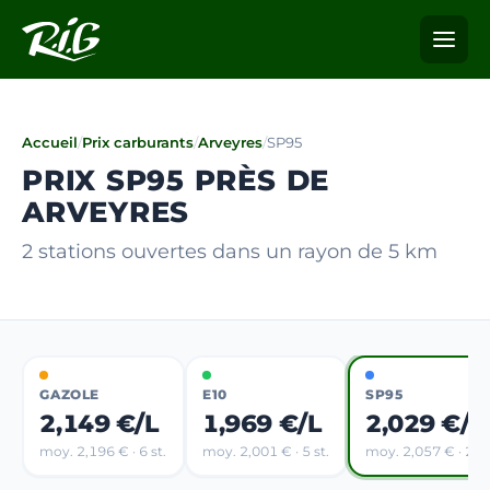
Accueil
/
Prix carburants
/
Arveyres
/
SP95
PRIX SP95 PRÈS DE
ARVEYRES
2 stations ouvertes dans un rayon de 5 km
GAZOLE
E10
SP95
2,149 €/L
1,969 €/L
2,029 €/L
moy. 2,196 € · 6 st.
moy. 2,001 € · 5 st.
moy. 2,057 € · 2 st