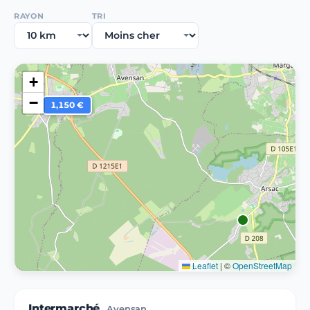
RAYON
TRI
+
−
1,150 €
Leaflet
|
©
OpenStreetMap
Intermarché
Avensan