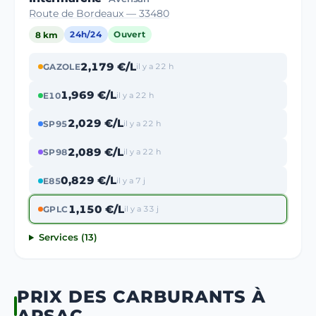
Route de Bordeaux — 33480
8 km
24h/24
Ouvert
2,179 €/L
GAZOLE
il y a 22 h
1,969 €/L
E10
il y a 22 h
2,029 €/L
SP95
il y a 22 h
2,089 €/L
SP98
il y a 22 h
0,829 €/L
E85
il y a 7 j
1,150 €/L
GPLC
il y a 33 j
Services (13)
PRIX DES CARBURANTS À
ARSAC