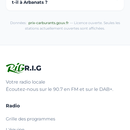
t-il à Arbanats ?
Données :
prix-carburants.gouv.fr
— Licence ouverte. Seules les
stations actuellement ouvertes sont affichées.
R.I.G
Votre radio locale
Écoutez-nous sur le 90.7 en FM et sur le DAB+.
Radio
Grille des programmes
L'équipe