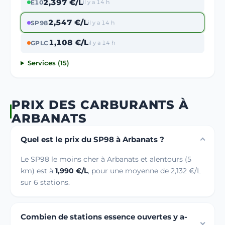
2,397 €/L
E10
il y a 14 h
2,547 €/L
SP98
il y a 14 h
1,108 €/L
GPLC
il y a 14 h
Services (15)
PRIX DES CARBURANTS À
ARBANATS
Quel est le prix du SP98 à Arbanats ?
Le SP98 le moins cher à Arbanats et alentours (5
km) est à
1,990 €/L
, pour une moyenne de 2,132 €/L
sur 6 stations.
Combien de stations essence ouvertes y a-