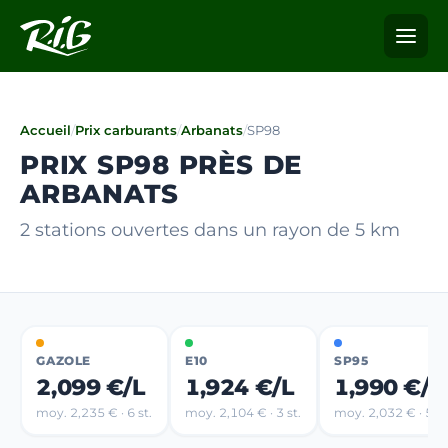
Accueil
/
Prix carburants
/
Arbanats
/
SP98
PRIX SP98 PRÈS DE
ARBANATS
2 stations ouvertes dans un rayon de 5 km
GAZOLE
E10
SP95
2,099 €/L
1,924 €/L
1,990 €/L
moy. 2,235 € · 6 st.
moy. 2,104 € · 3 st.
moy. 2,032 € · 5 st