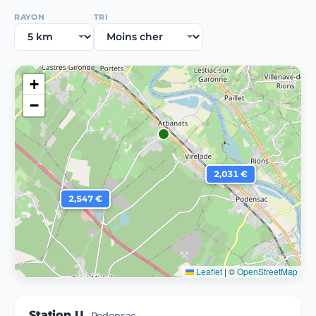
RAYON
TRI
+
−
2,031 €
2,547 €
Leaflet
|
©
OpenStreetMap
Station U
Podensac